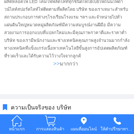
ผลิตหลอดไฟ LED โคมไฟฟลัดไลท์ทุกชนิดไฟไฮเบย์ไฟถนนไฟดา
Italia
วน์ไลท์สปอร์ตไลท์ไฟติดตามที่ผลิตโดย บริษัท ของเราเหมาะสำหรับ
สถานประกอบการต่างๆโรงเรียนโรงแรม ฯลฯ และจำหน่ายไปทั่ว
Deutsch
แผ่นดินใหญ่หมวดหมู่ผลิตภัณฑ์มีความสมบูรณ์งานฝีมือ มีความ
ئۇيغۇرچە
สวยงามการออกแบบที่แปลกใหม่และมีคุณภาพราคาดีและราคาต่ำ
บริษัท ของเรามีพนักงานและช่างเทคนิคคุณภาพสูงจำนวนมากกำลัง
ทางเทคนิคที่แข็งแกร่งเนื้อหาเทคโนโลยีขั้นสูงการอัปเดตผลิตภัณฑ์
ที่รวดเร็วและได้รับความไว้วางใจจากลูกค้
>>
‍มากกว่า‍‍ ‍ ‍
ความเป็นจริงของ บริษัท
หน้าแรก
การแสดงสินค้า
แผนที่ออนไลน์
ให้คำปรึกษาทางโทรศัพ