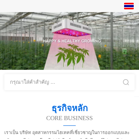
ภาษาไทย
中文
English
繁体
日本語
한국어
กรุณาใส่คำสำคัญ ...
Español
ພາສາລາວ
ธุรกิจหลัก
русский
CORE BUSINESS
——
français
เราเป็น บริษัท อุตสาหกรรมไฮเทคที่เชี่ยวชาญในการออกแบบและ