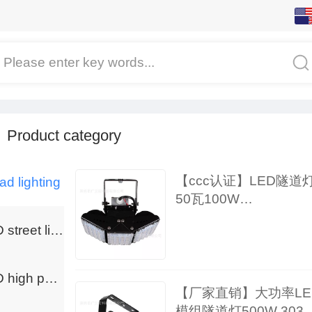
English
中文
Please enter key words...
繁体
日本語
Product category
한국어
【ccc认证】LED隧道
d lighting
Español
50瓦100W
200w150w~400W系列
ພາສາລາວ
LED street light
高杆灯泛光灯
ภาษาไทย
LED high pole light
【厂家直销】大功率LE
русский
模组隧道灯500W 3030