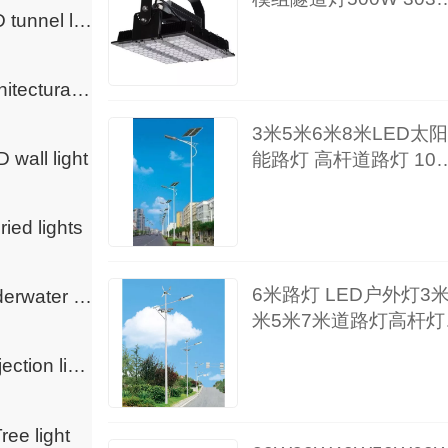
LED tunnel light
贴片芯片质保5年CCC
français
Italia
Architectural lighting
3米5米6米8米LED太阳
Deutsch
 wall light
能路灯 高杆道路灯 10
户外庭院照明灯30w50
ئۇيغۇرچە
ried lights
6米路灯 LED户外灯3米
Underwater lights
米5米7米道路灯高杆灯
区A字臂路灯
Projection light
ree light