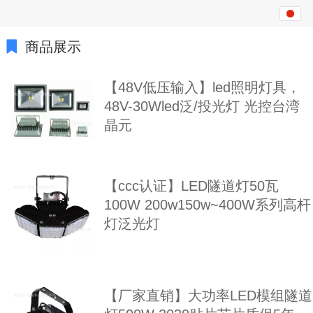
日本語
中文
商品展示
English
【48V低压输入】led照明灯具，
48V-30Wled泛/投光灯 光控台湾
繁体
晶元
한국어
Español
【ccc认证】LED隧道灯50瓦
ພາສາລາວ
100W 200w150w~400W系列高杆
灯泛光灯
ภาษาไทย
русский
français
【厂家直销】大功率LED模组隧道