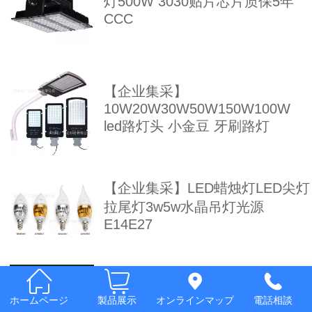
灯500W 3030贴片芯片质保5年
Italia
CCC
Deutsch
ئۇيغۇرچە
【企业集采】
10W20W30W50W150W100W
led路灯头 小金豆 牙刷路灯
【企业集采】LED蜡烛灯LED尖灯
拉尾灯3w5w水晶吊灯光源
E14E27
【企业集采】led球泡灯 led节能
ホームページ
製品展示
オンラインマップ
電話相談