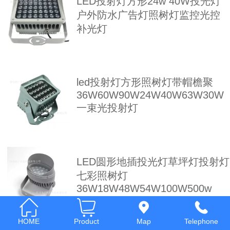
LED投射灯方形24w 40W投光灯
Italia
户外防水广告灯照树灯监控光控
补光灯
Deutsch
ئۇيغۇرچە
led投射灯方形照树灯带帽檐聚
36W60W90W24W40W63W30W
一束光投射灯
LED圆形地插投光灯草坪灯投射灯
七彩照树灯
36W18W48W54W100W500w
HOME
Product
Map
Telephone