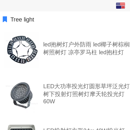
English
中文
Tree light
繁体
led抱树灯户外防雨 led椰子树棕榈
日本語
树照树灯 凉亭罗马柱 led抱柱灯
한국어
Español
ພາສາລາວ
LED大功率投光灯圆形草坪泛光灯
树下投射灯照树灯摩天轮投光灯
ภาษาไทย
60W
русский
français